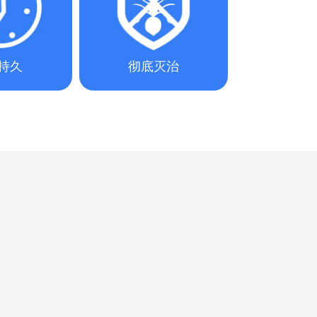
持久
彻底灭治