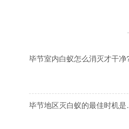
毕节室内白蚁怎么消灭才干净
毕节地区灭