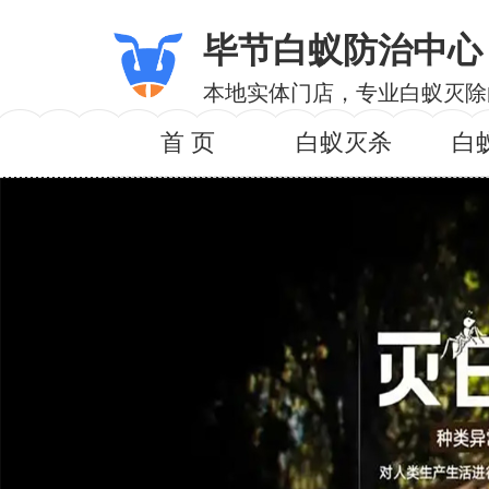
毕节白蚁防治中心
本地实体门店，专业白蚁灭除
首 页
白蚁灭杀
白