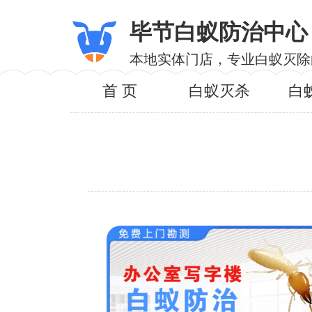
毕节白蚁防治中心
本地实体门店，专业白蚁灭除
首 页
白蚁灭杀
白
服务内
服务区