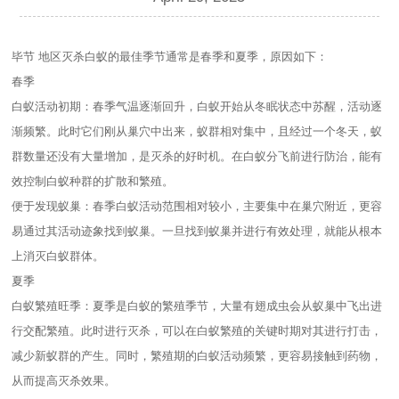
毕节 地区灭杀白蚁的最佳季节通常是春季和夏季，原因如下：
春季
白蚁活动初期：春季气温逐渐回升，白蚁开始从冬眠状态中苏醒，活动逐
渐频繁。此时它们刚从巢穴中出来，蚁群相对集中，且经过一个冬天，蚁
群数量还没有大量增加，是灭杀的好时机。在白蚁分飞前进行防治，能有
效控制白蚁种群的扩散和繁殖。
便于发现蚁巢：春季白蚁活动范围相对较小，主要集中在巢穴附近，更容
易通过其活动迹象找到蚁巢。一旦找到蚁巢并进行有效处理，就能从根本
上消灭白蚁群体。
夏季
白蚁繁殖旺季：夏季是白蚁的繁殖季节，大量有翅成虫会从蚁巢中飞出进
行交配繁殖。此时进行灭杀，可以在白蚁繁殖的关键时期对其进行打击，
减少新蚁群的产生。同时，繁殖期的白蚁活动频繁，更容易接触到药物，
从而提高灭杀效果。