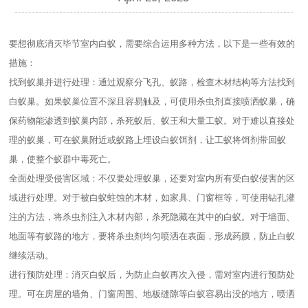
要想彻底消灭毕节室内白蚁，需要综合运用多种方法，以下是一些有效的
措施：
找到蚁巢并进行处理：通过观察分飞孔、蚁路，检查木材结构等方法找到
白蚁巢。如果蚁巢位置不深且容易触及，可使用杀虫剂直接喷洒蚁巢，确
保药物能渗透到蚁巢内部，杀死蚁后、蚁王和大量工蚁。对于难以直接处
理的蚁巢，可在蚁巢附近或蚁路上埋设白蚁饵剂，让工蚁将饵剂带回蚁
巢，使整个蚁群中毒死亡。
全面处理受侵害区域：不仅要处理蚁巢，还要对室内所有受白蚁侵害的区
域进行处理。对于被白蚁蛀蚀的木材，如家具、门窗框等，可使用钻孔灌
注的方法，将杀虫剂注入木材内部，杀死隐藏在其中的白蚁。对于墙面、
地面等有蚁路的地方，要将杀虫剂均匀喷洒在表面，形成药膜，防止白蚁
继续活动。
进行预防处理：消灭白蚁后，为防止白蚁再次入侵，需对室内进行预防处
理。可在房屋的墙角、门窗周围、地板缝隙等白蚁容易出没的地方，喷洒