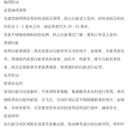
物理防治
设置物理屏障
在建筑物周围设置砂粒或砾石屏障，阻止白蚁进入室内。砂粒或砾石的粒
径应在 1 - 2 毫米之间，铺设厚度约为 10 - 15 厘米。
安装不锈钢或铜制的防虫网，防止白蚁通过门窗、通风口等进入室内。
诱捕白蚁
使用白蚁诱捕器，将其放置在白蚁经常出没的地方，如墙角、木家具附近
等。诱捕器内放置白蚁喜欢的食物，如松木、纸板等，吸引白蚁前来取
食，然后定期检查并更换诱捕器，将诱捕到的白蚁进行处理。
化学防治
喷洒杀虫剂
发现白蚁活动迹象时，可使用联苯菊酯、氯菊酯等杀虫剂进行喷洒。将药
物喷洒在白蚁的蚁路、分飞孔、活动区域以及可能隐藏蚁巢的地方，如墙
角、木材表面等。注意要按照杀虫剂的使用说明进行操作，确保安全。
投放饵剂
在白蚁活动区域附近放置含有氟虫腈、吡虫啉等成分的白蚁饵剂。饵剂中