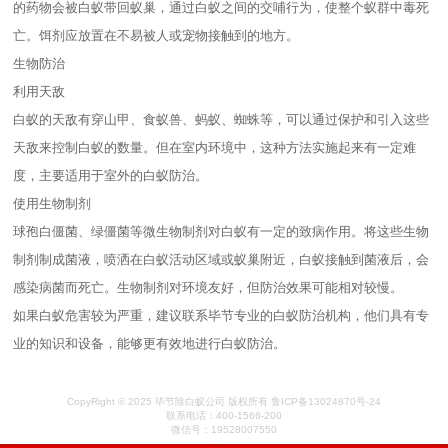
的药物会被白蚁带回蚁巢，通过白蚁之间的交哺行为，使整个蚁群中毒死
亡。饵剂应放置在不易被人或宠物接触到的地方。
生物防治
利用天敌
白蚁的天敌有穿山甲、食蚁兽、蚂蚁、蜘蛛等，可以通过保护和引入这些
天敌来控制白蚁的数量。但在室内环境中，这种方法实施起来有一定难
度，主要适用于室外的白蚁防治。
使用生物制剂
球孢白僵菌、绿僵菌等微生物制剂对白蚁有一定的致病作用。将这些生物
制剂制成菌液，喷洒在白蚁活动区域或蚁巢附近，白蚁接触到菌液后，会
感染病菌而死亡。生物制剂对环境友好，但防治效果可能相对较慢。
如果白蚁危害较为严重，建议联系毕节专业的白蚁防治机构，他们具有专
业的知识和设备，能够更有效地进行白蚁防治。
CopyRight © 2025 毕节除白蚁公司 版权所有 鲁ICP备13024870号-24
联系电话：400-1566-200
微信号：19528007550